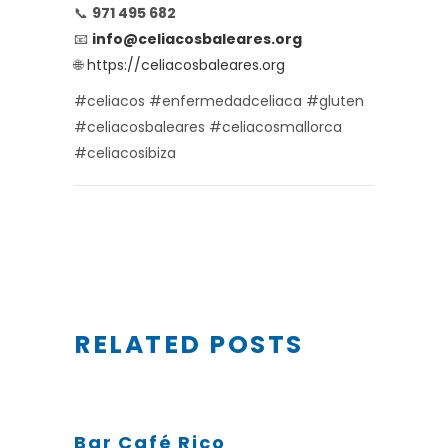
📞
971 495 682
📧
info@celiacosbaleares.org
🌐
https://celiacosbaleares.org
#celiacos #enfermedadceliaca #gluten
#celiacosbaleares #celiacosmallorca
#celiacosibiza
RELATED POSTS
Bar Café Rico