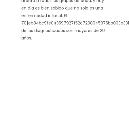
afecta a todos los grupos de edad, y hoy
en día es bien sabido que no solo es una
enfermedad infantil. El
70{eb84bc9fe043597927f52c7298945975ba003a331
de los diagnosticados son mayores de 20
años.
ADULTOS
Algunos de los síntomas
pueden ser:
- Diarrea malabsortiva
- Apatía, irritabilidad, depresión, astenia,
inapetencia, pérdida de peso
- Dermatitis herpetiforme
- Anemia ferropénica, osteoporosis,
fracturas, artritis, artralgias
- Colon irritable, estreñimiento