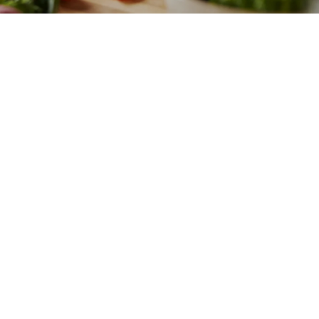
¿Qué es la
enfermedad
celíaca?
Según la Sociedad Europea de
Gastroenterologia Pediátrica, Hepatologia
y Nutrición (actualizado en 2012) la
Enfermedad Celíaca (EC) es una
enfermedad sistémica inmunomediada
provocada por el gluten (y prolaminas
relacionadas), que es una proteína
existente en las harinas de trigo, centeno,
cebada y avena.